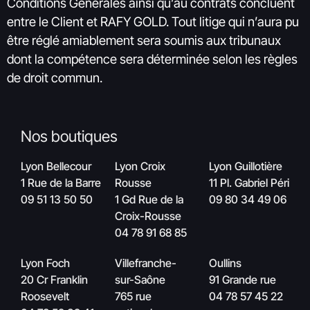
Conditions Générales ainsi qu’au contrats concluent
entre le Client et RAFY GOLD. Tout litige qui n’aura pu
être réglé amiablement sera soumis aux tribunaux
dont la compétence sera déterminée selon les règles
de droit commun.
Nos boutiques
Lyon Bellecour
Lyon Croix
Lyon Guillotière
1 Rue de la Barre
Rousse
11 Pl. Gabriel Péri
09 51 13 50 50
1 Gd Rue de la
09 80 34 49 06
Croix-Rousse
04 78 91 68 85
Lyon Foch
Villefranche-
Oullins
20 Cr Franklin
sur-Saône
91 Grande rue
Roosevelt
765 rue
04 78 57 45 22